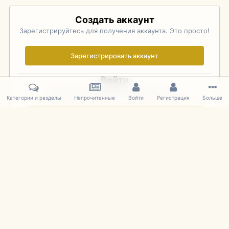
Создать аккаунт
Зарегистрируйтесь для получения аккаунта. Это просто!
Зарегистрировать аккаунт
Войти
Уже зарегистрированы? Войдите здесь.
Категории и разделы
Непрочитанные
Войти
Регистрация
Больше
Войти сейчас
Главная
Галерея
Pebble Beach Concours d'Elegance 2010
705
IPS Theme
by
IPSFocus
Язык
Cookies
mDiecast.com
Powered by Invision Community