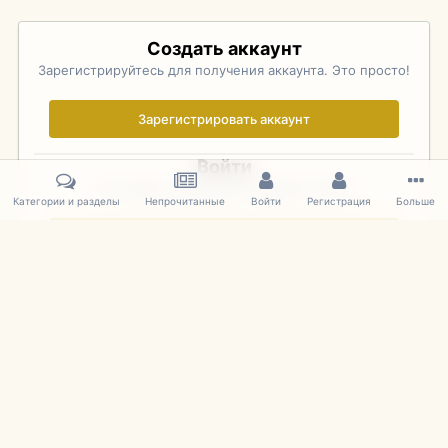
Создать аккаунт
Зарегистрируйтесь для получения аккаунта. Это просто!
Зарегистрировать аккаунт
Войти
Уже зарегистрированы? Войдите здесь.
Категории и разделы
Непрочитанные
Войти
Регистрация
Больше
Войти сейчас
Главная
Галерея
Pebble Beach Concours d'Elegance 2010
818
IPS Theme
by
IPSFocus
Язык
Cookies
mDiecast.com
Powered by Invision Community