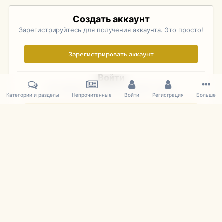
Создать аккаунт
Зарегистрируйтесь для получения аккаунта. Это просто!
Зарегистрировать аккаунт
Войти
Уже зарегистрированы? Войдите здесь.
Категории и разделы
Непрочитанные
Войти
Регистрация
Больше
Войти сейчас
Главная
Галерея
Pebble Beach Concours d'Elegance 2010
063
IPS Theme
by
IPSFocus
Язык
Cookies
mDiecast.com
Powered by Invision Community