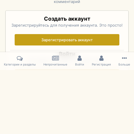
комментарий
Создать аккаунт
Зарегистрируйтесь для получения аккаунта. Это просто!
Зарегистрировать аккаунт
Войти
Уже зарегистрированы? Войдите здесь.
Категории и разделы
Непрочитанные
Войти
Регистрация
Больше
Войти сейчас
Главная
Галерея
Rolex Monterey Motorsports Reunion - Practice (
IPS Theme
by
IPSFocus
Язык
Cookies
mDiecast.com
Powered by Invision Community