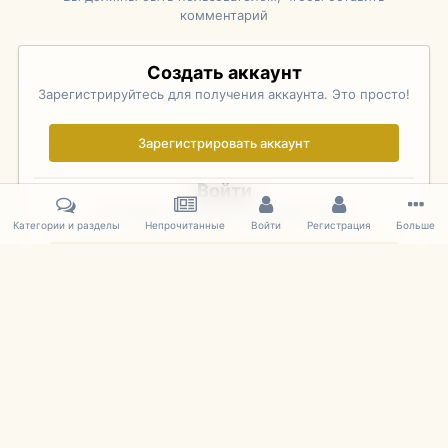
комментарий
Создать аккаунт
Зарегистрируйтесь для получения аккаунта. Это просто!
Зарегистрировать аккаунт
Войти
Уже зарегистрированы? Войдите здесь.
Категории и разделы
Непрочитанные
Войти
Регистрация
Больше
Войти сейчас
Главная
Галерея
Rolex Monterey Motorsports Reunion - Practice (
IPS Theme
by
IPSFocus
Язык
Cookies
mDiecast.com
Powered by Invision Community