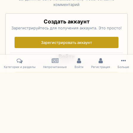
комментарий
Создать аккаунт
Зарегистрируйтесь для получения аккаунта. Это просто!
Зарегистрировать аккаунт
Войти
Уже зарегистрированы? Войдите здесь.
Категории и разделы
Непрочитанные
Войти
Регистрация
Больше
Войти сейчас
Главная
Галерея
Rolex Monterey Motorsports Reunion - Practice (
IPS Theme
by
IPSFocus
Язык
Cookies
mDiecast.com
Powered by Invision Community