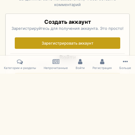
комментарий
Создать аккаунт
Зарегистрируйтесь для получения аккаунта. Это просто!
Зарегистрировать аккаунт
Войти
Уже зарегистрированы? Войдите здесь.
Категории и разделы
Непрочитанные
Войти
Регистрация
Больше
Войти сейчас
Главная
Галерея
Rolex Monterey Motorsports Reunion - Practice (
IPS Theme
by
IPSFocus
Язык
Cookies
mDiecast.com
Powered by Invision Community