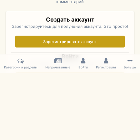
комментарий
Создать аккаунт
Зарегистрируйтесь для получения аккаунта. Это просто!
Зарегистрировать аккаунт
Войти
Уже зарегистрированы? Войдите здесь.
Категории и разделы
Непрочитанные
Войти
Регистрация
Больше
Войти сейчас
Главная
Галерея
Rolex Monterey Motorsports Reunion - Practice (
IPS Theme
by
IPSFocus
Язык
Cookies
mDiecast.com
Powered by Invision Community