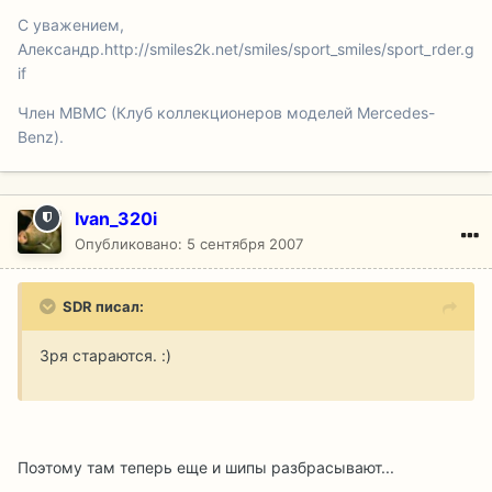
С уважением,
Александр.
http://smiles2k.net/smiles/sport_smiles/sport_rder.g
if
Член МВМС (Клуб коллекционеров моделей Mercedes-
Benz).
Ivan_320i
Опубликовано:
5 сентября 2007
SDR писал:
Зря стараются. :)
Поэтому там теперь еще и шипы разбрасывают...