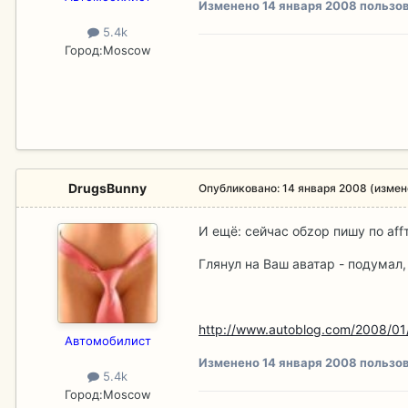
Изменено
14 января 2008
пользов
5.4k
Город:
Moscow
DrugsBunny
Опубликовано:
14 января 2008
(измен
И ещё: сейчас обzор пишу по аff
Глянул на Ваш аватар - подумал,
http://www.autoblog.com/2008/01/1
Aвтомобилист
Изменено
14 января 2008
пользов
5.4k
Город:
Moscow