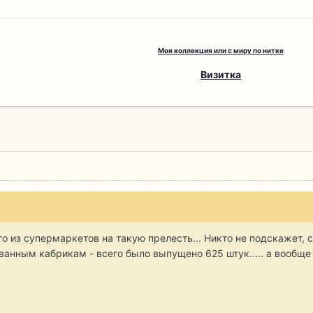
Моя коллекция или с миру по нитке
Визитка
го из супермаркетов на такую прелесть... Никто не подскажет,
ованным кабрикам - всего было выпущено 625 штук..... а вообщ