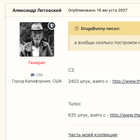
Александр Литовский
Опубликовано:
19 августа 2007
DrugsBunny писал:
а вообще сколько построили
Гeнерал
C2:
28k
Город:
Калифорния, США
2402 штук, взято с -
http://www.t
Turbo:
625 штук, взято с -
http://www.th
Часть моей коллекции