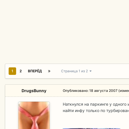
1
2
ВПЕРЁД
Страница 1 из 2
DrugsBunny
Опубликовано:
18 августа 2007
(изме
Наткнулся на паркинге у одного
найти инфу только по турбирова