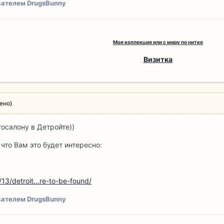
ателем DrugsBunny
Моя коллекция или с миру по нитке
Визитка
ено)
тосалону в Детройте))
 что Вам это будет интересно:
3/detroit...re-to-be-found/
ателем DrugsBunny