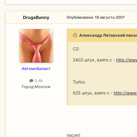
DrugsBunny
Опубликовано:
19 августа 2007
Александр Литовский писа
C2:
2402 штук, взято с -
http://ww
Aвтомобилист
5.4k
Turbo:
Город:
Moscow
625 штук, взято с -
http://www
пасип)