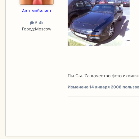
Aвтомобилист
5.4k
Город:
Moscow
Пы.Сы. Zа качество фото иzвиня
Изменено
14 января 2008
пользов