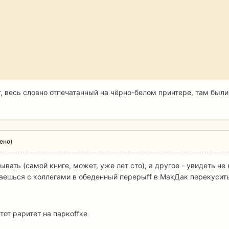
г, весь словно отпечатанный на чёрно-белом принтере, там был
ено)
дывать (самой книге, может, уже лет сто), а другое - увидеть 
шься с коллегами в обеденный перерыff в МакДак перекусить)))
тот раритет на паркоffке