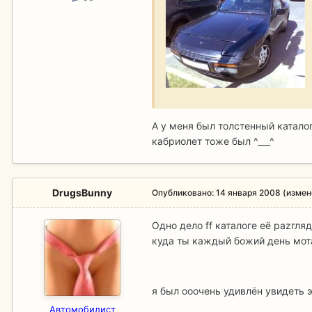
А у меня был толстенный катало
кабриолет тоже был ^___^
DrugsBunny
Опубликовано:
14 января 2008
(измен
Одно дело ff каталоге её раzгля
куда ты каждый божий день мотае
я был ооочень удивлён увидеть э
Aвтомобилист