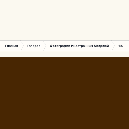
Главная
Галерея
Фотографии Иностранных Моделей
1:43 