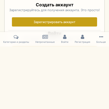
Создать аккаунт
Зарегистрируйтесь для получения аккаунта. Это просто!
Зарегистрировать аккаунт
Войти
Уже зарегистрированы? Войдите здесь.
Категории и разделы
Непрочитанные
Войти
Регистрация
Больше
Войти сейчас
Главная
Галерея
Фотографии Иностранных Моделей
1:43 
IPS Theme
by
IPSFocus
Язык
Cookies
mDiecast.com
Powered by Invision Community