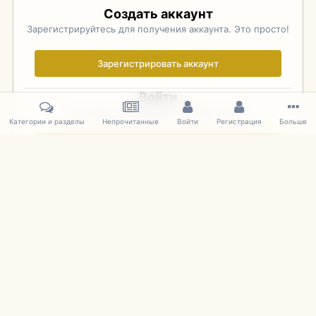
Создать аккаунт
Зарегистрируйтесь для получения аккаунта. Это просто!
Зарегистрировать аккаунт
Войти
Уже зарегистрированы? Войдите здесь.
Категории и разделы
Непрочитанные
Войти
Регистрация
Больше
Войти сейчас
Главная
Галерея
Фотографии Иностранных Моделей
1:43 
IPS Theme
by
IPSFocus
Язык
Cookies
mDiecast.com
Powered by Invision Community