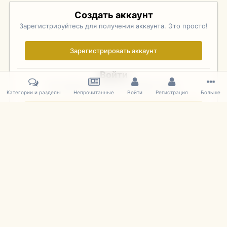
Создать аккаунт
Зарегистрируйтесь для получения аккаунта. Это просто!
Зарегистрировать аккаунт
Войти
Уже зарегистрированы? Войдите здесь.
Категории и разделы
Непрочитанные
Войти
Регистрация
Больше
Войти сейчас
Главная
Галерея
Фотографии Иностранных Моделей
1:43 
IPS Theme
by
IPSFocus
Язык
Cookies
mDiecast.com
Powered by Invision Community