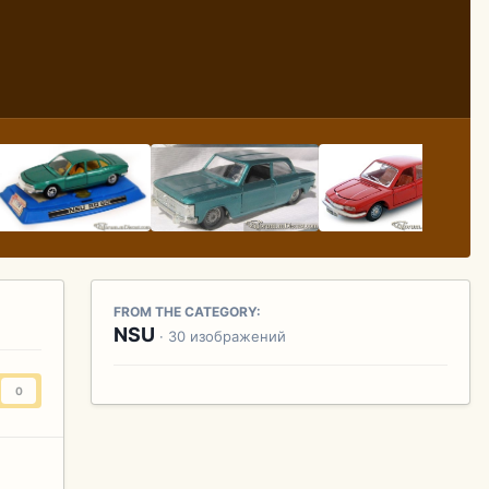
FROM THE CATEGORY:
NSU
· 30 изображений
0