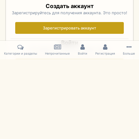
Создать аккаунт
Зарегистрируйтесь для получения аккаунта. Это просто!
Зарегистрировать аккаунт
Войти
Уже зарегистрированы? Войдите здесь.
Категории и разделы
Непрочитанные
Войти
Регистрация
Больше
Войти сейчас
Главная
Галерея
Фотографии Советских Моделей
1:43 Мас
IPS Theme
by
IPSFocus
Язык
Cookies
mDiecast.com
Powered by Invision Community