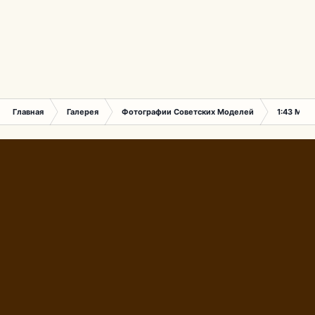
Главная
Галерея
Фотографии Советских Моделей
1:43 Мас