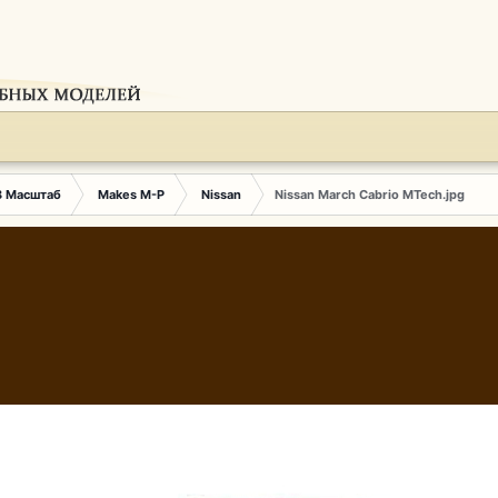
3 Масштаб
Makes M-P
Nissan
Nissan March Cabrio MTech.jpg