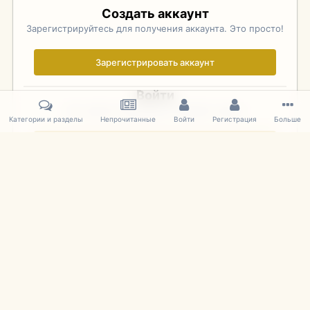
Создать аккаунт
Зарегистрируйтесь для получения аккаунта. Это просто!
Зарегистрировать аккаунт
Войти
Уже зарегистрированы? Войдите здесь.
Категории и разделы
Непрочитанные
Войти
Регистрация
Больше
Войти сейчас
Главная
Галерея
Фотографии Иностранных Моделей
1:43 
IPS Theme
by
IPSFocus
Язык
Cookies
mDiecast.com
Powered by Invision Community