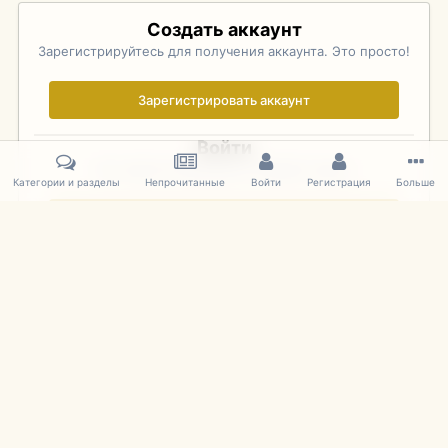
Создать аккаунт
Зарегистрируйтесь для получения аккаунта. Это просто!
Зарегистрировать аккаунт
Войти
Уже зарегистрированы? Войдите здесь.
Категории и разделы
Непрочитанные
Войти
Регистрация
Больше
Войти сейчас
Главная
Галерея
Фотографии Иностранных Моделей
1:43 
IPS Theme
by
IPSFocus
Язык
Cookies
mDiecast.com
Powered by Invision Community