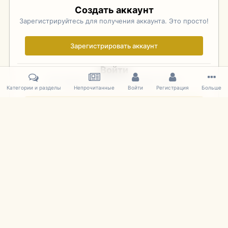
Создать аккаунт
Зарегистрируйтесь для получения аккаунта. Это просто!
Зарегистрировать аккаунт
Войти
Уже зарегистрированы? Войдите здесь.
Категории и разделы
Непрочитанные
Войти
Регистрация
Больше
Войти сейчас
Главная
Галерея
Фотографии Иностранных Моделей
1:43 
IPS Theme
by
IPSFocus
Язык
Cookies
mDiecast.com
Powered by Invision Community