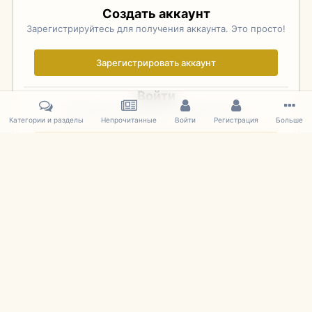
Создать аккаунт
Зарегистрируйтесь для получения аккаунта. Это просто!
Зарегистрировать аккаунт
Войти
Уже зарегистрированы? Войдите здесь.
Категории и разделы
Непрочитанные
Войти
Регистрация
Больше
Войти сейчас
Главная
Галерея
Фотографии Иностранных Моделей
1:43 
IPS Theme
by
IPSFocus
Язык
Cookies
mDiecast.com
Powered by Invision Community