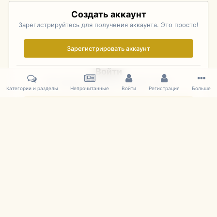
Создать аккаунт
Зарегистрируйтесь для получения аккаунта. Это просто!
Зарегистрировать аккаунт
Войти
Уже зарегистрированы? Войдите здесь.
Категории и разделы
Непрочитанные
Войти
Регистрация
Больше
Войти сейчас
Главная
Галерея
Фотографии Иностранных Моделей
1:43 
IPS Theme
by
IPSFocus
Язык
Cookies
mDiecast.com
Powered by Invision Community