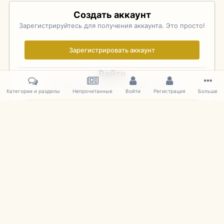
Создать аккаунт
Зарегистрируйтесь для получения аккаунта. Это просто!
Зарегистрировать аккаунт
Войти
Уже зарегистрированы? Войдите здесь.
Категории и разделы
Непрочитанные
Войти
Регистрация
Больше
Войти сейчас
Главная
Галерея
Фотографии Иностранных Моделей
1:43 
IPS Theme
by
IPSFocus
Язык
Cookies
mDiecast.com
Powered by Invision Community