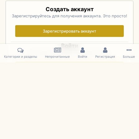
Создать аккаунт
Зарегистрируйтесь для получения аккаунта. Это просто!
Зарегистрировать аккаунт
Войти
Уже зарегистрированы? Войдите здесь.
Категории и разделы
Непрочитанные
Войти
Регистрация
Больше
Войти сейчас
Главная
Галерея
Фотографии Иностранных Моделей
1:43 
IPS Theme
by
IPSFocus
Язык
Cookies
mDiecast.com
Powered by Invision Community