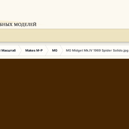
3 Масштаб
Makes M-P
MG
MG Midget Mk.IV 1969 Spider Solido.jpg