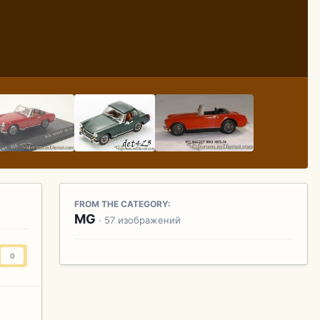
FROM THE CATEGORY:
MG
· 57 изображений
0