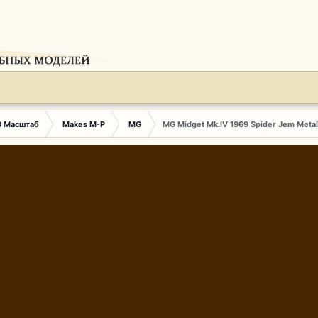
3 Масштаб
Makes M-P
MG
MG Midget Mk.IV 1969 Spider Jem Metal