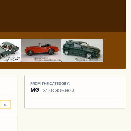
FROM THE CATEGORY:
MG
· 57 изображений
0