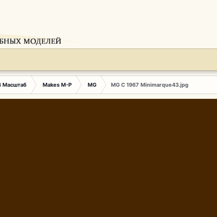
3 Масштаб
Makes M-P
MG
MG C 1967 Minimarque43.jpg