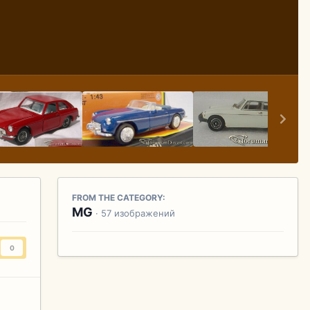
FROM THE CATEGORY:
MG
· 57 изображений
0