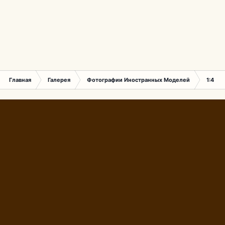
Главная
Галерея
Фотографии Иностранных Моделей
1:43 