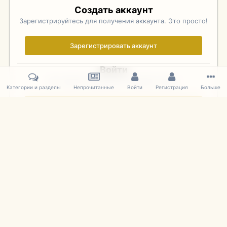
Создать аккаунт
Зарегистрируйтесь для получения аккаунта. Это просто!
Зарегистрировать аккаунт
Войти
Уже зарегистрированы? Войдите здесь.
Категории и разделы
Непрочитанные
Войти
Регистрация
Больше
Войти сейчас
Главная
Галерея
Фотографии Иностранных Моделей
1:43 
IPS Theme
by
IPSFocus
Язык
Cookies
mDiecast.com
Powered by Invision Community