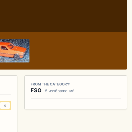
FROM THE CATEGORY:
FSO
· 5 изображений
0