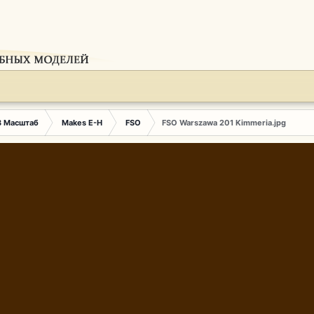
3 Масштаб
Makes E-H
FSO
FSO Warszawa 201 Kimmeria.jpg