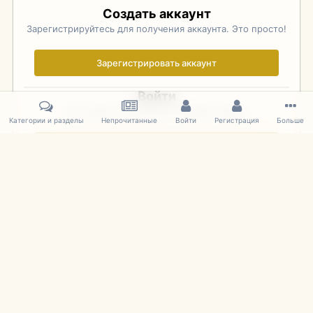
Создать аккаунт
Зарегистрируйтесь для получения аккаунта. Это просто!
Зарегистрировать аккаунт
Войти
Уже зарегистрированы? Войдите здесь.
Категории и разделы
Непрочитанные
Войти
Регистрация
Больше
Войти сейчас
Главная
Галерея
Фотографии Иностранных Моделей
1:43 
IPS Theme
by
IPSFocus
Язык
Cookies
mDiecast.com
Powered by Invision Community