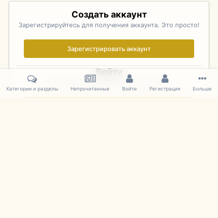
Создать аккаунт
Зарегистрируйтесь для получения аккаунта. Это просто!
Зарегистрировать аккаунт
Войти
Уже зарегистрированы? Войдите здесь.
Категории и разделы
Непрочитанные
Войти
Регистрация
Больше
Войти сейчас
Главная
Галерея
Фотографии Иностранных Моделей
1:43 
IPS Theme
by
IPSFocus
Язык
Cookies
mDiecast.com
Powered by Invision Community