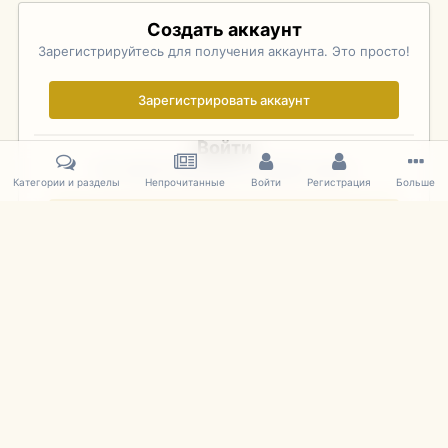
Создать аккаунт
Зарегистрируйтесь для получения аккаунта. Это просто!
Зарегистрировать аккаунт
Войти
Уже зарегистрированы? Войдите здесь.
Категории и разделы
Непрочитанные
Войти
Регистрация
Больше
Войти сейчас
Главная
Галерея
Фотографии Иностранных Моделей
1:43 
IPS Theme
by
IPSFocus
Язык
Cookies
mDiecast.com
Powered by Invision Community