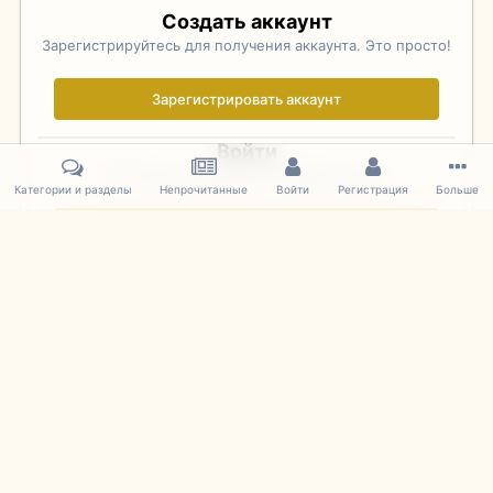
Создать аккаунт
Зарегистрируйтесь для получения аккаунта. Это просто!
Зарегистрировать аккаунт
Войти
Уже зарегистрированы? Войдите здесь.
Категории и разделы
Непрочитанные
Войти
Регистрация
Больше
Войти сейчас
Главная
Галерея
Фотографии Иностранных Моделей
1:43 
IPS Theme
by
IPSFocus
Язык
Cookies
mDiecast.com
Powered by Invision Community