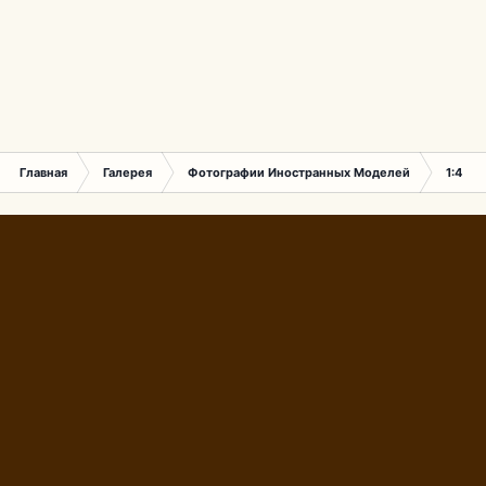
Главная
Галерея
Фотографии Иностранных Моделей
1:43 