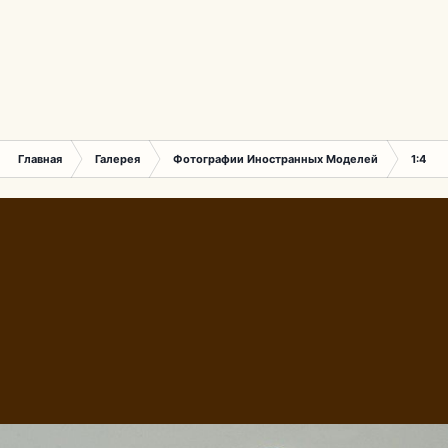
Главная
Галерея
Фотографии Иностранных Моделей
1:43 