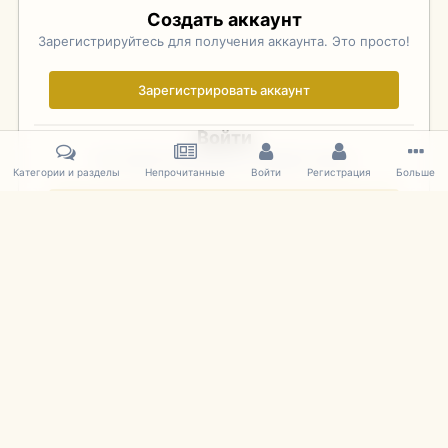
Создать аккаунт
Зарегистрируйтесь для получения аккаунта. Это просто!
Зарегистрировать аккаунт
Войти
Уже зарегистрированы? Войдите здесь.
Категории и разделы
Непрочитанные
Войти
Регистрация
Больше
Войти сейчас
Главная
Галерея
Фотографии Иностранных Моделей
1:43 
IPS Theme
by
IPSFocus
Язык
Cookies
mDiecast.com
Powered by Invision Community