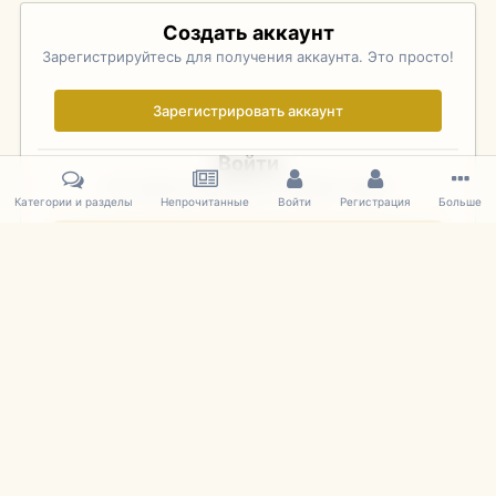
Создать аккаунт
Зарегистрируйтесь для получения аккаунта. Это просто!
Зарегистрировать аккаунт
Войти
Уже зарегистрированы? Войдите здесь.
Категории и разделы
Непрочитанные
Войти
Регистрация
Больше
Войти сейчас
Главная
Галерея
Фотографии Иностранных Моделей
1:43 
IPS Theme
by
IPSFocus
Язык
Cookies
mDiecast.com
Powered by Invision Community