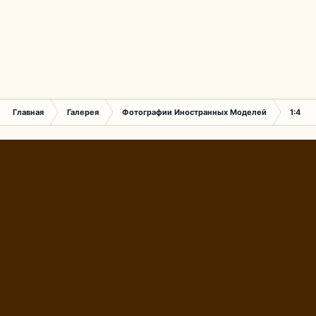
Главная
Галерея
Фотографии Иностранных Моделей
1:43 