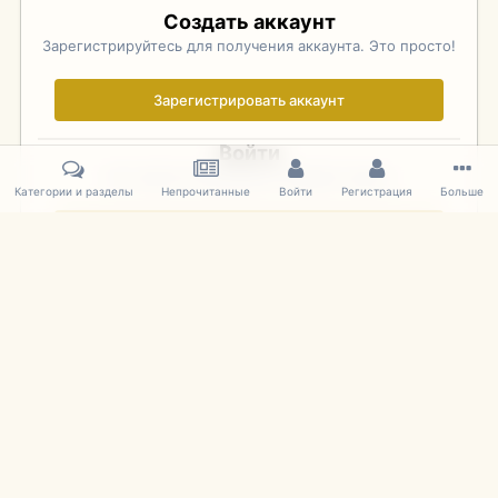
Создать аккаунт
Зарегистрируйтесь для получения аккаунта. Это просто!
Зарегистрировать аккаунт
Войти
Уже зарегистрированы? Войдите здесь.
Категории и разделы
Непрочитанные
Войти
Регистрация
Больше
Войти сейчас
Главная
Галерея
Фотографии Иностранных Моделей
1:43 
IPS Theme
by
IPSFocus
Язык
Cookies
mDiecast.com
Powered by Invision Community