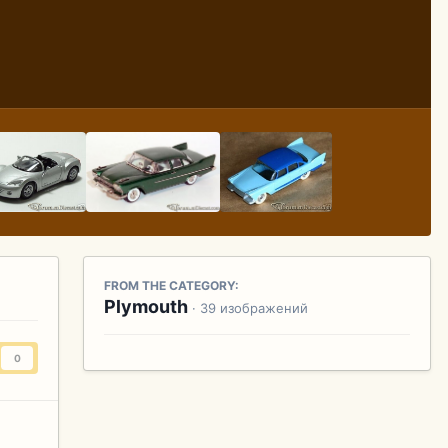
FROM THE CATEGORY:
Plymouth
· 39 изображений
0