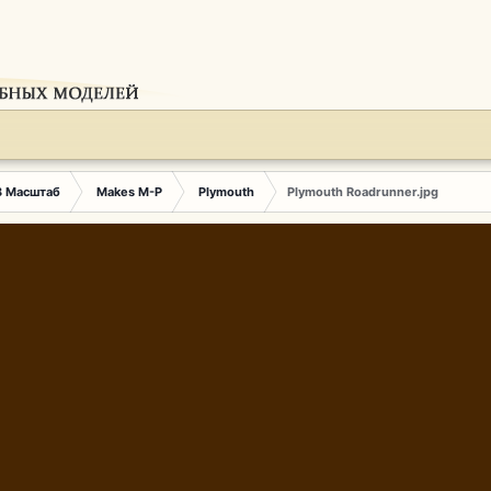
3 Масштаб
Makes M-P
Plymouth
Plymouth Roadrunner.jpg