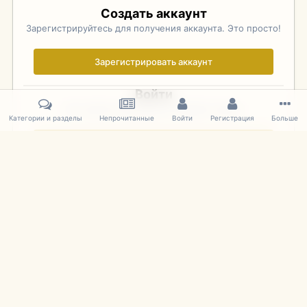
Создать аккаунт
Зарегистрируйтесь для получения аккаунта. Это просто!
Зарегистрировать аккаунт
Войти
Уже зарегистрированы? Войдите здесь.
Категории и разделы
Непрочитанные
Войти
Регистрация
Больше
Войти сейчас
Главная
Галерея
Фотографии Иностранных Моделей
1:43 
IPS Theme
by
IPSFocus
Язык
Cookies
mDiecast.com
Powered by Invision Community