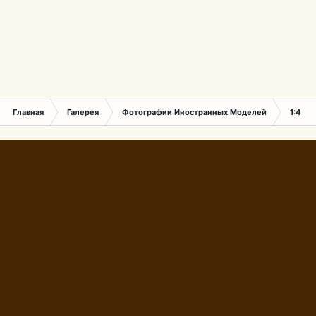
Главная
Галерея
Фотографии Иностранных Моделей
1:43 