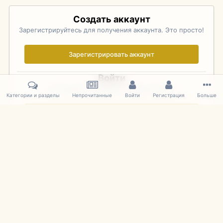
Создать аккаунт
Зарегистрируйтесь для получения аккаунта. Это просто!
Зарегистрировать аккаунт
Войти
Уже зарегистрированы? Войдите здесь.
Категории и разделы
Непрочитанные
Войти
Регистрация
Больше
Войти сейчас
Главная
Галерея
Palo Alto Concours D'Elegance 2011
DSC 1818
IPS Theme
by
IPSFocus
Язык
Cookies
mDiecast.com
Powered by Invision Community