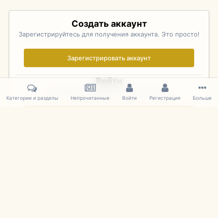
Создать аккаунт
Зарегистрируйтесь для получения аккаунта. Это просто!
Зарегистрировать аккаунт
Войти
Уже зарегистрированы? Войдите здесь.
Категории и разделы
Непрочитанные
Войти
Регистрация
Больше
Войти сейчас
Главная
Галерея
Palo Alto Concours D'Elegance 2011
DSC 176
IPS Theme
by
IPSFocus
Язык
Cookies
mDiecast.com
Powered by Invision Community