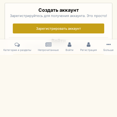
Создать аккаунт
Зарегистрируйтесь для получения аккаунта. Это просто!
Зарегистрировать аккаунт
Войти
Уже зарегистрированы? Войдите здесь.
Категории и разделы
Непрочитанные
Войти
Регистрация
Больше
Войти сейчас
Главная
Галерея
Palo Alto Concours D'Elegance 2011
DSC 172
IPS Theme
by
IPSFocus
Язык
Cookies
mDiecast.com
Powered by Invision Community