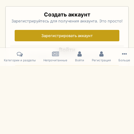
Создать аккаунт
Зарегистрируйтесь для получения аккаунта. Это просто!
Зарегистрировать аккаунт
Войти
Уже зарегистрированы? Войдите здесь.
Категории и разделы
Непрочитанные
Войти
Регистрация
Больше
Войти сейчас
Главная
Галерея
Palo Alto Concours D'Elegance 2011
DSC 172
IPS Theme
by
IPSFocus
Язык
Cookies
mDiecast.com
Powered by Invision Community