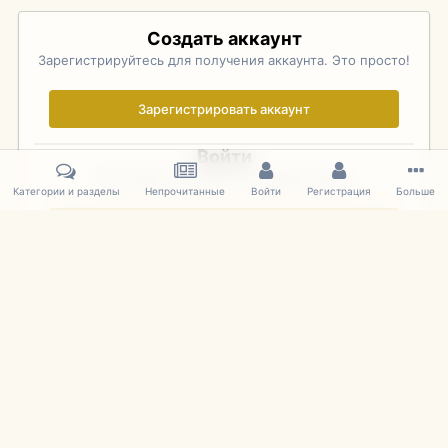
Создать аккаунт
Зарегистрируйтесь для получения аккаунта. Это просто!
Зарегистрировать аккаунт
Войти
Уже зарегистрированы? Войдите здесь.
Категории и разделы
Непрочитанные
Войти
Регистрация
Больше
Войти сейчас
Главная
Галерея
Palo Alto Concours D'Elegance 2011
DSC 163
IPS Theme
by
IPSFocus
Язык
Cookies
mDiecast.com
Powered by Invision Community