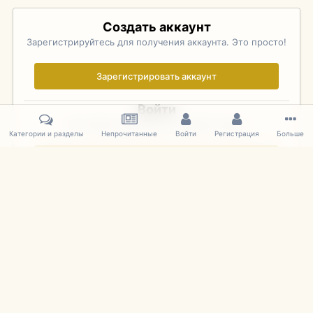
Создать аккаунт
Зарегистрируйтесь для получения аккаунта. Это просто!
Зарегистрировать аккаунт
Войти
Уже зарегистрированы? Войдите здесь.
Категории и разделы
Непрочитанные
Войти
Регистрация
Больше
Войти сейчас
Главная
Галерея
Palo Alto Concours D'Elegance 2011
DSC 147
IPS Theme
by
IPSFocus
Язык
Cookies
mDiecast.com
Powered by Invision Community