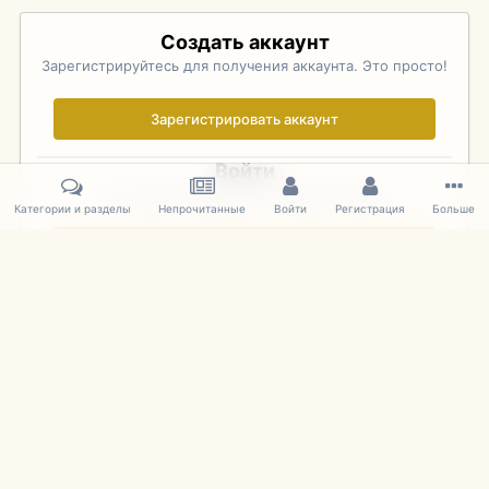
Создать аккаунт
Зарегистрируйтесь для получения аккаунта. Это просто!
Зарегистрировать аккаунт
Войти
Уже зарегистрированы? Войдите здесь.
Категории и разделы
Непрочитанные
Войти
Регистрация
Больше
Войти сейчас
Главная
Галерея
Palo Alto Concours D'Elegance 2011
DSC 147
IPS Theme
by
IPSFocus
Язык
Cookies
mDiecast.com
Powered by Invision Community