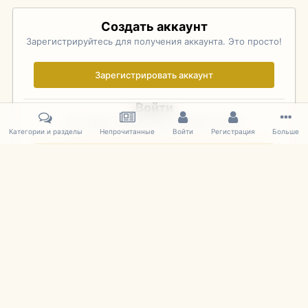
Создать аккаунт
Зарегистрируйтесь для получения аккаунта. Это просто!
Зарегистрировать аккаунт
Войти
Уже зарегистрированы? Войдите здесь.
Категории и разделы
Непрочитанные
Войти
Регистрация
Больше
Войти сейчас
Главная
Галерея
Palo Alto Concours D'Elegance 2011
DSC 147
IPS Theme
by
IPSFocus
Язык
Cookies
mDiecast.com
Powered by Invision Community