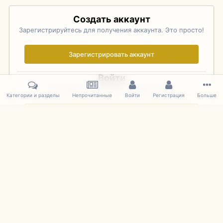
Создать аккаунт
Зарегистрируйтесь для получения аккаунта. Это просто!
Зарегистрировать аккаунт
Войти
Уже зарегистрированы? Войдите здесь.
Категории и разделы
Непрочитанные
Войти
Регистрация
Больше
Войти сейчас
Главная
Галерея
2011 Spielwarenmesse Nurnberg
DSC_1100 (
IPS Theme
by
IPSFocus
Язык
Cookies
mDiecast.com
Powered by Invision Community