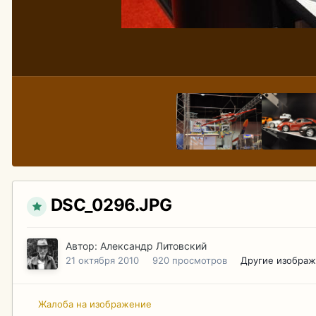
DSC_0296.JPG
Автор:
Александр Литовский
21 октября 2010
920 просмотров
Другие изображ
Жалоба на изображение