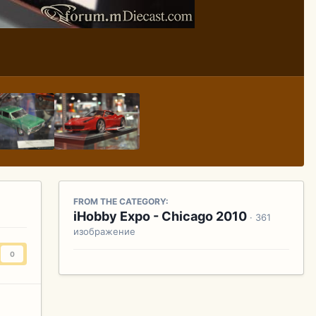
FROM THE CATEGORY:
iHobby Expo - Chicago 2010
· 361
изображение
0