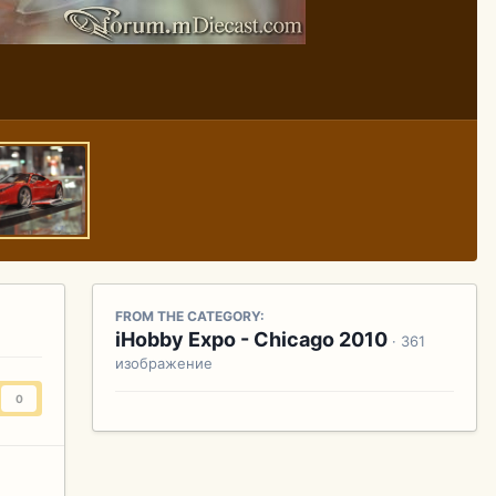
FROM THE CATEGORY:
iHobby Expo - Chicago 2010
· 361
изображение
0