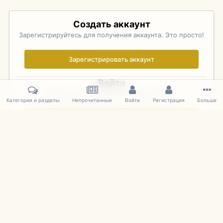
Создать аккаунт
Зарегистрируйтесь для получения аккаунта. Это просто!
Зарегистрировать аккаунт
Войти
Уже зарегистрированы? Войдите здесь.
Категории и разделы
Непрочитанные
Войти
Регистрация
Больше
Войти сейчас
Главная
Галерея
Pebble Beach Concours d'Elegance 2010
094
IPS Theme
by
IPSFocus
Язык
Cookies
mDiecast.com
Powered by Invision Community