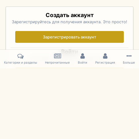
Создать аккаунт
Зарегистрируйтесь для получения аккаунта. Это просто!
Зарегистрировать аккаунт
Войти
Уже зарегистрированы? Войдите здесь.
Категории и разделы
Непрочитанные
Войти
Регистрация
Больше
Войти сейчас
Главная
Галерея
Pebble Beach Concours d'Elegance 2010
204
IPS Theme
by
IPSFocus
Язык
Cookies
mDiecast.com
Powered by Invision Community